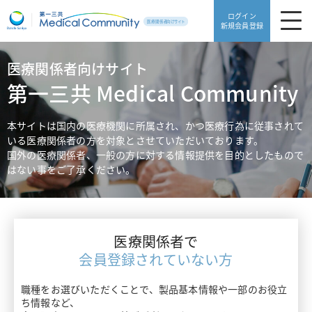
ログイン
新規会員登録
医療関係者向けサイト
製品・安全性情報
第一三共 Medical Community
領域別情報
製品・安全性情報TOP
本サイトは国内の医療機関に所属され、かつ医療行為に従事されて
いる医療関係者の方を対象とさせていただいております。
Web講演会
製品一覧
国外の医療関係者、一般の方に対する情報提供を目的としたもので
領域別情報TOP
はない事をご了承ください。
動画ライブラリ
販売中止品・予定一覧
血栓症
医療サポート
使用期限検索
高血圧・糖尿病
医療関係者で
患者サポート
医療サポートTOP
添付文書ダウンロード
会員登録されていない方
片頭痛・てんかん・不眠症
がんゲノム医療トピックス
職種をお選びいただくことで、製品基本情報や一部のお役立
よくあるご質問
患者サポートTOP
骨粗鬆症・リウマチ
ち情報など、