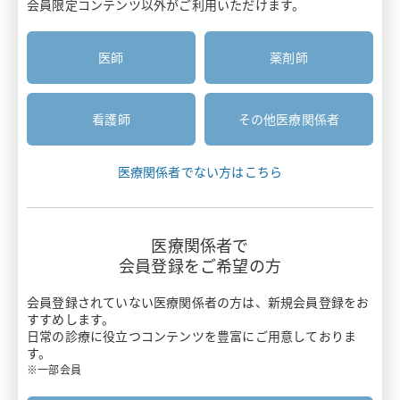
会員限定コンテンツ以外がご利用いただけます。
医療関係者と患者さんのコミュニケーション
安全性情報
患者さん向け資材
疼痛・がん疼痛
胃癌HER2診断
医師
薬剤師
お知らせ
疾患啓発サイト・患者さん向けサイト
がん
診療報酬ニュース
がん骨転移・骨巨細胞腫
主要製品一覧
看護師
その他医療関係者
押さえておきたい医療安全のポイント
感染症
リクシアナ
医療関係者でない方はこちら
がん看護アドバンス講座
痙縮
エフィエント
情報誌BRIDGE
遺伝性疾患
医療関係者で
ミネブロ
会員登録をご希望の方
わかる！医療制度
炎症性腸疾患
カナリア
会員登録されていない医療関係者の方は、
新規会員登録をお
スキルアップ講座
すすめします。
バイオシミラー
日常の診療に役立つコンテンツを豊富にご用意しておりま
タリージェ
す。
Pharmacist Forum
ワクチン
※一部会員
ビムパット