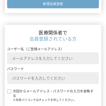
フォーミュラリー最前線
新規会員登録
エムガルティ
ガイドライン情報
レイボー
ターニングポイントで考える診療アプローチ
ベルソムラ
医療関係者で
患者さんを多面的に診るためのMulti-Angle Approach
会員登録されている方
イナビル
患者さんとチームでつくるClinical Story
ユーザー名（ご登録メールアドレス）
プラリア
ランマーク
パスワード
ギャバロン
エンハーツ
次回からメールアドレス・パスワードの入力を省略す
る
ダトロウェイ
※共用パソコンではチェックを外してください。