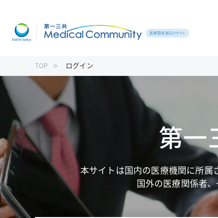
ログイン
TOP
製品一覧
血栓症
がんゲノム医療トピックス
患者さん向け資材
よくあるご質問
疼痛・がん疼痛
押さえておきたい医療安全のポイント
主要製品一覧
痙縮
第一三
スキルアップ講座
ワクチン
リクシアナ
ターニングポイントで考える診療アプ
ローチ
タリージェ
本サイトは国内の医療機関に所属
ベルソムラ
国外の医療関係者、
ギャバロン
ナルサス・ナルラピド・ナルベイン