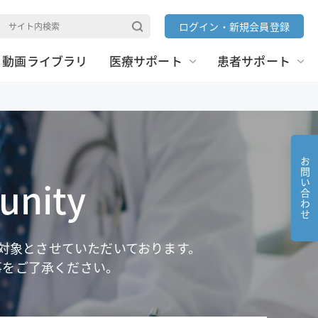
ログイン
・
新規会員登録
動画ライブラリ
医療サポート
患者サポート
症
添付文書ダウンロード
骨粗鬆症・リウマチ
診療報酬ニュース
感染症
わかる！医療制度
お問い合わせ
バイオシミラー
nity
ガイドライン情報
カナリア
inical
レイボー
対象とさせていただいております。
ランマーク
事をご了承ください。
ヴァンフリタ
アダリムマブ