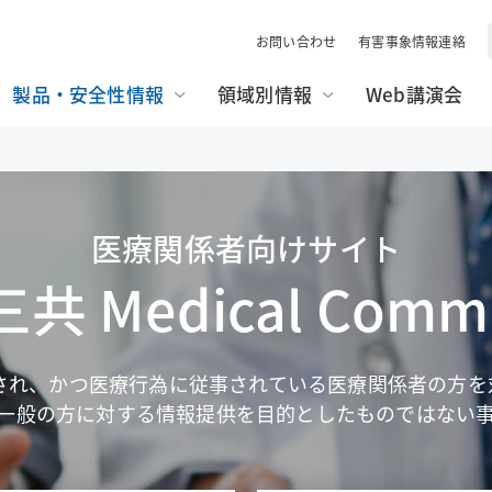
お問い合わせ
有害事象情報連絡
製品・安全性情報
領域別情報
Web講演会
販売中止品・予定一覧
高血圧・糖尿病
医療関係者と患者さんのコミュニケー
疾患啓発サイト・患者さん向けサイト
使用期限検索
片頭痛・てんかん・不眠
胃癌HER2診断
ション
安全性情報
がん
お知らせ
がん骨転移・骨巨細胞腫
医療関係者向けサイト
がん看護アドバンス講座
情報誌BRIDGE
遺伝性疾患
炎症性腸疾患
共 Medical Commu
Pharmacist Forum
フォーミュラリー最前線
エフィエント
ミネブロ
患者さんを多面的に診るためのMulti-
患者さんとチームでつくるCl
Angle Approach
Story
ビムパット
エムガルティ
され、かつ医療行為に従事されている医療関係者の方を
イナビル
プラリア
一般の方に対する情報提供を目的としたものではない
エンハーツ
ダトロウェイ
デリタクト
エザルミア