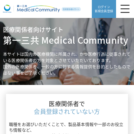
ログイン
新規会員登録
医療関係者向けサイト
製品・安全性情報
第一三共 Medical Community
領域別情報
製品・安全性情報TOP
本サイトは国内の医療機関に所属され、かつ医療行為に従事されて
いる医療関係者の方を対象とさせていただいております。
Web講演会
製品一覧
国外の医療関係者、一般の方に対する情報提供を目的としたもので
領域別情報TOP
はない事をご了承ください。
動画ライブラリ
販売中止品・予定一覧
血栓症
医療サポート
使用期限検索
高血圧・糖尿病
医療関係者で
患者サポート
医療サポートTOP
添付文書ダウンロード
会員登録されていない方
片頭痛・てんかん・不眠症
がんゲノム医療トピックス
職種をお選びいただくことで、製品基本情報や一部のお役立
よくあるご質問
患者サポートTOP
骨粗鬆症・リウマチ
ち情報など、