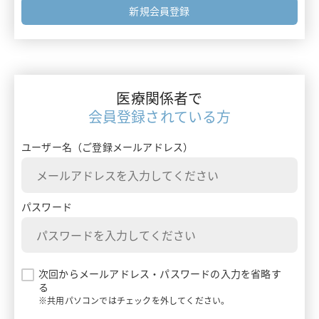
フォーミュラリー最前線
新規会員登録
エムガルティ
ガイドライン情報
レイボー
ターニングポイントで考える診療アプローチ
ベルソムラ
医療関係者で
患者さんを多面的に診るためのMulti-Angle Approach
会員登録されている方
イナビル
患者さんとチームでつくるClinical Story
ユーザー名（ご登録メールアドレス）
プラリア
ランマーク
パスワード
ギャバロン
エンハーツ
次回からメールアドレス・パスワードの入力を省略す
る
ダトロウェイ
※共用パソコンではチェックを外してください。