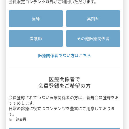
会員限定コンテンツ以外がご利用いただけます。
医療関係者と患者さんのコミュニケーション
安全性情報
患者さん向け資材
疼痛・がん疼痛
胃癌HER2診断
医師
薬剤師
お知らせ
疾患啓発サイト・患者さん向けサイト
がん
診療報酬ニュース
がん骨転移・骨巨細胞腫
主要製品一覧
看護師
その他医療関係者
押さえておきたい医療安全のポイント
感染症
リクシアナ
医療関係者でない方はこちら
がん看護アドバンス講座
痙縮
エフィエント
情報誌BRIDGE
遺伝性疾患
医療関係者で
ミネブロ
会員登録をご希望の方
わかる！医療制度
炎症性腸疾患
カナリア
会員登録されていない医療関係者の方は、
新規会員登録をお
スキルアップ講座
すすめします。
バイオシミラー
日常の診療に役立つコンテンツを豊富にご用意しておりま
タリージェ
す。
Pharmacist Forum
ワクチン
※一部会員
ビムパット