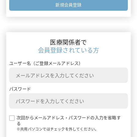
フォーミュラリー最前線
新規会員登録
エムガルティ
ガイドライン情報
レイボー
ターニングポイントで考える診療アプローチ
ベルソムラ
医療関係者で
患者さんを多面的に診るためのMulti-Angle Approach
会員登録されている方
イナビル
患者さんとチームでつくるClinical Story
ユーザー名（ご登録メールアドレス）
プラリア
ランマーク
パスワード
ギャバロン
エンハーツ
次回からメールアドレス・パスワードの入力を省略す
る
ダトロウェイ
※共用パソコンではチェックを外してください。