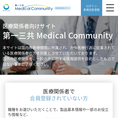
ログイン
新規会員登録
医療関係者向けサイト
製品・安全性情報
第一三共 Medical Community
領域別情報
製品・安全性情報TOP
本サイトは国内の医療機関に所属され、かつ医療行為に従事されて
いる医療関係者の方を対象とさせていただいております。
Web講演会
製品一覧
国外の医療関係者、一般の方に対する情報提供を目的としたもので
領域別情報TOP
はない事をご了承ください。
動画ライブラリ
販売中止品・予定一覧
血栓症
医療サポート
使用期限検索
高血圧・糖尿病
医療関係者で
患者サポート
医療サポートTOP
添付文書ダウンロード
会員登録されていない方
片頭痛・てんかん・不眠症
がんゲノム医療トピックス
職種をお選びいただくことで、製品基本情報や一部のお役立
よくあるご質問
患者サポートTOP
骨粗鬆症・リウマチ
ち情報など、