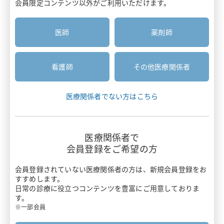
会員限定コンテンツ以外がご利用いただけます。
医療関係者と患者さんのコミュニケーション
安全性情報
患者さん向け資材
疼痛・がん疼痛
胃癌HER2診断
医師
薬剤師
お知らせ
疾患啓発サイト・患者さん向けサイト
がん
診療報酬ニュース
がん骨転移・骨巨細胞腫
主要製品一覧
看護師
その他医療関係者
押さえておきたい医療安全のポイント
感染症
リクシアナ
医療関係者でない方はこちら
がん看護アドバンス講座
痙縮
エフィエント
情報誌BRIDGE
遺伝性疾患
医療関係者で
ミネブロ
会員登録をご希望の方
わかる！医療制度
炎症性腸疾患
カナリア
会員登録されていない医療関係者の方は、
新規会員登録をお
スキルアップ講座
すすめします。
バイオシミラー
日常の診療に役立つコンテンツを豊富にご用意しておりま
タリージェ
す。
Pharmacist Forum
ワクチン
※一部会員
ビムパット