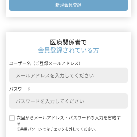
フォーミュラリー最前線
新規会員登録
エムガルティ
ガイドライン情報
レイボー
ターニングポイントで考える診療アプローチ
ベルソムラ
医療関係者で
患者さんを多面的に診るためのMulti-Angle Approach
会員登録されている方
イナビル
患者さんとチームでつくるClinical Story
ユーザー名（ご登録メールアドレス）
プラリア
ランマーク
パスワード
ギャバロン
エンハーツ
次回からメールアドレス・パスワードの入力を省略す
る
ダトロウェイ
※共用パソコンではチェックを外してください。