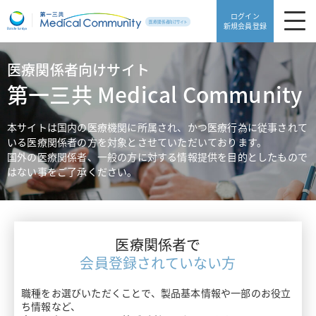
ログイン
新規会員登録
医療関係者向けサイト
製品・安全性情報
第一三共 Medical Community
領域別情報
製品・安全性情報TOP
本サイトは国内の医療機関に所属され、かつ医療行為に従事されて
いる医療関係者の方を対象とさせていただいております。
Web講演会
製品一覧
国外の医療関係者、一般の方に対する情報提供を目的としたもので
領域別情報TOP
はない事をご了承ください。
動画ライブラリ
販売中止品・予定一覧
血栓症
医療サポート
使用期限検索
高血圧・糖尿病
医療関係者で
患者サポート
医療サポートTOP
添付文書ダウンロード
会員登録されていない方
片頭痛・てんかん・不眠症
がんゲノム医療トピックス
職種をお選びいただくことで、製品基本情報や一部のお役立
よくあるご質問
患者サポートTOP
骨粗鬆症・リウマチ
ち情報など、