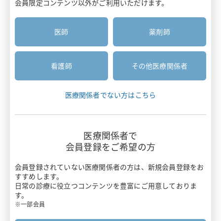
会員限定コンテンツ以外がご利用いただけます。
医療関係者と患者さんのコミュニケーション
安全性情報
患者さん向け資材
疼痛・がん疼痛
胃癌HER2診断
医師
薬剤師
お知らせ
疾患啓発サイト・患者さん向けサイト
がん
診療報酬ニュース
がん骨転移・骨巨細胞腫
主要製品一覧
看護師
その他医療関係者
押さえておきたい医療安全のポイント
感染症
リクシアナ
医療関係者でない方はこちら
がん看護アドバンス講座
痙縮
エフィエント
情報誌BRIDGE
遺伝性疾患
医療関係者で
ミネブロ
会員登録をご希望の方
わかる！医療制度
炎症性腸疾患
カナリア
会員登録されていない医療関係者の方は、
新規会員登録をお
スキルアップ講座
すすめします。
バイオシミラー
日常の診療に役立つコンテンツを豊富にご用意しておりま
タリージェ
す。
Pharmacist Forum
ワクチン
※一部会員
ビムパット