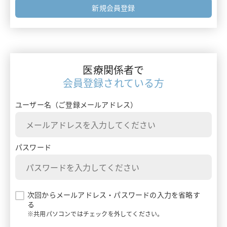
フォーミュラリー最前線
新規会員登録
エムガルティ
ガイドライン情報
レイボー
ターニングポイントで考える診療アプローチ
ベルソムラ
医療関係者で
患者さんを多面的に診るためのMulti-Angle Approach
会員登録されている方
イナビル
患者さんとチームでつくるClinical Story
ユーザー名（ご登録メールアドレス）
プラリア
ランマーク
パスワード
ギャバロン
エンハーツ
次回からメールアドレス・パスワードの入力を省略す
る
ダトロウェイ
※共用パソコンではチェックを外してください。