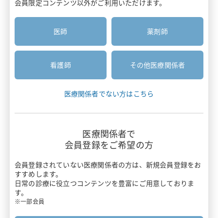
会員限定コンテンツ以外がご利用いただけます。
医療関係者と患者さんのコミュニケーション
安全性情報
患者さん向け資材
疼痛・がん疼痛
胃癌HER2診断
医師
薬剤師
お知らせ
疾患啓発サイト・患者さん向けサイト
がん
診療報酬ニュース
がん骨転移・骨巨細胞腫
主要製品一覧
看護師
その他医療関係者
押さえておきたい医療安全のポイント
感染症
リクシアナ
医療関係者でない方はこちら
がん看護アドバンス講座
痙縮
エフィエント
情報誌BRIDGE
遺伝性疾患
医療関係者で
ミネブロ
会員登録をご希望の方
わかる！医療制度
炎症性腸疾患
カナリア
会員登録されていない医療関係者の方は、
新規会員登録をお
スキルアップ講座
すすめします。
バイオシミラー
日常の診療に役立つコンテンツを豊富にご用意しておりま
タリージェ
す。
Pharmacist Forum
ワクチン
※一部会員
ビムパット