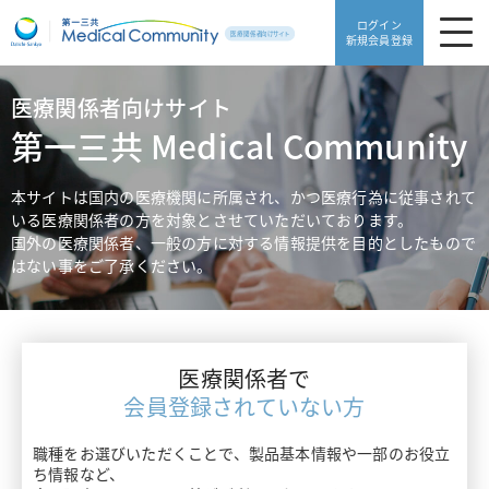
ログイン
新規会員登録
医療関係者向けサイト
製品・安全性情報
第一三共 Medical Community
領域別情報
製品・安全性情報TOP
本サイトは国内の医療機関に所属され、かつ医療行為に従事されて
いる医療関係者の方を対象とさせていただいております。
Web講演会
製品一覧
国外の医療関係者、一般の方に対する情報提供を目的としたもので
領域別情報TOP
はない事をご了承ください。
動画ライブラリ
販売中止品・予定一覧
血栓症
医療サポート
使用期限検索
高血圧・糖尿病
医療関係者で
患者サポート
医療サポートTOP
添付文書ダウンロード
会員登録されていない方
片頭痛・てんかん・不眠症
がんゲノム医療トピックス
職種をお選びいただくことで、製品基本情報や一部のお役立
よくあるご質問
患者サポートTOP
骨粗鬆症・リウマチ
ち情報など、