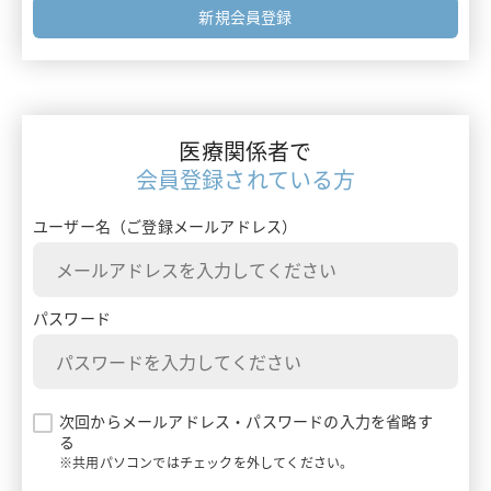
フォーミュラリー最前線
新規会員登録
エムガルティ
ガイドライン情報
レイボー
ターニングポイントで考える診療アプローチ
ベルソムラ
医療関係者で
患者さんを多面的に診るためのMulti-Angle Approach
会員登録されている方
イナビル
患者さんとチームでつくるClinical Story
ユーザー名（ご登録メールアドレス）
プラリア
ランマーク
パスワード
ギャバロン
エンハーツ
次回からメールアドレス・パスワードの入力を省略す
る
ダトロウェイ
※共用パソコンではチェックを外してください。