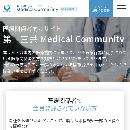
ログイン
新規会員登録
医療関係者向けサイト
製品・安全性情報
第一三共 Medical Community
領域別情報
製品・安全性情報TOP
本サイトは国内の医療機関に所属され、かつ医療行為に従事されて
いる医療関係者の方を対象とさせていただいております。
Web講演会
製品一覧
国外の医療関係者、一般の方に対する情報提供を目的としたもので
領域別情報TOP
はない事をご了承ください。
動画ライブラリ
販売中止品・予定一覧
血栓症
医療サポート
使用期限検索
高血圧・糖尿病
医療関係者で
患者サポート
医療サポートTOP
添付文書ダウンロード
会員登録されていない方
片頭痛・てんかん・不眠症
がんゲノム医療トピックス
職種をお選びいただくことで、製品基本情報や一部のお役立
よくあるご質問
患者サポートTOP
骨粗鬆症・リウマチ
ち情報など、