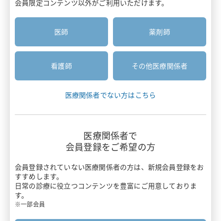
会員限定コンテンツ以外がご利用いただけます。
医療関係者と患者さんのコミュニケーション
安全性情報
患者さん向け資材
疼痛・がん疼痛
胃癌HER2診断
医師
薬剤師
お知らせ
疾患啓発サイト・患者さん向けサイト
がん
診療報酬ニュース
がん骨転移・骨巨細胞腫
主要製品一覧
看護師
その他医療関係者
押さえておきたい医療安全のポイント
感染症
リクシアナ
医療関係者でない方はこちら
がん看護アドバンス講座
痙縮
エフィエント
情報誌BRIDGE
遺伝性疾患
医療関係者で
ミネブロ
会員登録をご希望の方
わかる！医療制度
炎症性腸疾患
カナリア
会員登録されていない医療関係者の方は、
新規会員登録をお
スキルアップ講座
すすめします。
バイオシミラー
日常の診療に役立つコンテンツを豊富にご用意しておりま
タリージェ
す。
Pharmacist Forum
ワクチン
※一部会員
ビムパット