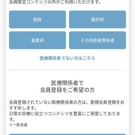
会員限定コンテンツ以外がご利用いただけます。
医療関係者と患者さんのコミュニケーション
安全性情報
患者さん向け資材
疼痛・がん疼痛
胃癌HER2診断
医師
薬剤師
お知らせ
疾患啓発サイト・患者さん向けサイト
がん
診療報酬ニュース
がん骨転移・骨巨細胞腫
主要製品一覧
看護師
その他医療関係者
押さえておきたい医療安全のポイント
感染症
リクシアナ
医療関係者でない方はこちら
がん看護アドバンス講座
痙縮
エフィエント
情報誌BRIDGE
遺伝性疾患
医療関係者で
ミネブロ
会員登録をご希望の方
わかる！医療制度
炎症性腸疾患
カナリア
会員登録されていない医療関係者の方は、
新規会員登録をお
スキルアップ講座
すすめします。
バイオシミラー
日常の診療に役立つコンテンツを豊富にご用意しておりま
タリージェ
す。
Pharmacist Forum
ワクチン
※一部会員
ビムパット