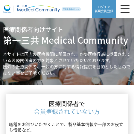
ログイン
新規会員登録
医療関係者向けサイト
製品・安全性情報
第一三共 Medical Community
領域別情報
製品・安全性情報TOP
本サイトは国内の医療機関に所属され、かつ医療行為に従事されて
いる医療関係者の方を対象とさせていただいております。
Web講演会
製品一覧
国外の医療関係者、一般の方に対する情報提供を目的としたもので
領域別情報TOP
はない事をご了承ください。
動画ライブラリ
販売中止品・予定一覧
血栓症
医療サポート
使用期限検索
高血圧・糖尿病
医療関係者で
患者サポート
医療サポートTOP
添付文書ダウンロード
会員登録されていない方
片頭痛・てんかん・不眠症
がんゲノム医療トピックス
職種をお選びいただくことで、製品基本情報や一部のお役立
よくあるご質問
患者サポートTOP
骨粗鬆症・リウマチ
ち情報など、