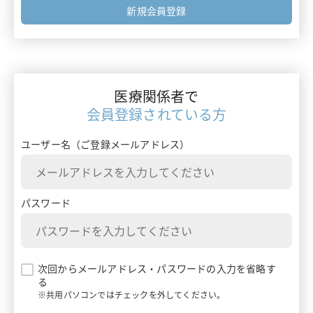
フォーミュラリー最前線
新規会員登録
エムガルティ
ガイドライン情報
レイボー
ターニングポイントで考える診療アプローチ
ベルソムラ
医療関係者で
患者さんを多面的に診るためのMulti-Angle Approach
会員登録されている方
イナビル
患者さんとチームでつくるClinical Story
ユーザー名（ご登録メールアドレス）
プラリア
ランマーク
パスワード
ギャバロン
エンハーツ
次回からメールアドレス・パスワードの入力を省略す
る
ダトロウェイ
※共用パソコンではチェックを外してください。