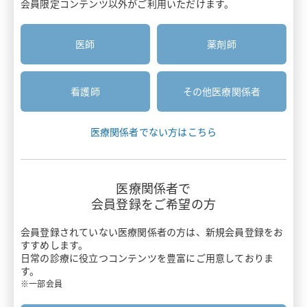
会員限定コンテンツ以外がご利用いただけます。
医療関係者と患者さんのコミュニケーション
安全性情報
患者さん向け資材
疼痛・がん疼痛
胃癌HER2診断
医師
薬剤師
お知らせ
疾患啓発サイト・患者さん向けサイト
がん
診療報酬ニュース
がん骨転移・骨巨細胞腫
主要製品一覧
看護師
その他医療関係者
押さえておきたい医療安全のポイント
感染症
リクシアナ
医療関係者でない方はこちら
がん看護アドバンス講座
痙縮
エフィエント
情報誌BRIDGE
遺伝性疾患
医療関係者で
ミネブロ
会員登録をご希望の方
わかる！医療制度
炎症性腸疾患
カナリア
会員登録されていない医療関係者の方は、
新規会員登録をお
スキルアップ講座
すすめします。
バイオシミラー
日常の診療に役立つコンテンツを豊富にご用意しておりま
タリージェ
す。
Pharmacist Forum
ワクチン
※一部会員
ビムパット