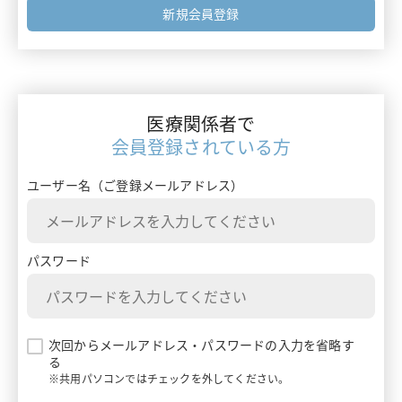
フォーミュラリー最前線
新規会員登録
エムガルティ
ガイドライン情報
レイボー
ターニングポイントで考える診療アプローチ
ベルソムラ
医療関係者で
患者さんを多面的に診るためのMulti-Angle Approach
会員登録されている方
イナビル
患者さんとチームでつくるClinical Story
ユーザー名（ご登録メールアドレス）
プラリア
ランマーク
パスワード
ギャバロン
エンハーツ
次回からメールアドレス・パスワードの入力を省略す
る
ダトロウェイ
※共用パソコンではチェックを外してください。