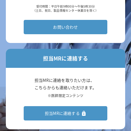
受付時間：平日午前9時00分～午後5時30分
ヴァンフリタ
（土日、祝日、製品情報センター休業日を除く）
ナルサス・ナルラピド・ナルベイン
お問い合わせ
デリタクト
エザルミア
担当MRに連絡する
アダリムマブ
ビオプテン
担当MRに連絡を取りたい方は、
こちらからも連絡いただけます。
ダイチロナ
※医師限定コンテンツ
フルミスト
担当MRに連絡する
ミムリット