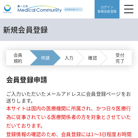
ログイン
新規会員登録
新規会員登録
製品・安全性情報
領域別情報
製品・安全性情報TOP
会員
受付
申請
入力
確認
規約
完了
Web講演会
製品一覧
領域別情報TOP
動画ライブラリ
会員登録申請
販売中止品・予定一覧
血栓症
医療サポート
ご入力いただいたメールアドレスに会員登録ページをお
使用期限検索
高血圧・糖尿病
送りします。
患者サポート
本サイトは国内の医療機関に所属され、かつ日々医療行
医療サポートTOP
添付文書ダウンロード
片頭痛・てんかん・不眠症
為に従事されている医療関係者の方を対象とさせていた
だいております。
がんゲノム医療トピックス
よくあるご質問
患者サポートTOP
骨粗鬆症・リウマチ
登録情報の確認のため、会員登録には1～3日程度お時間