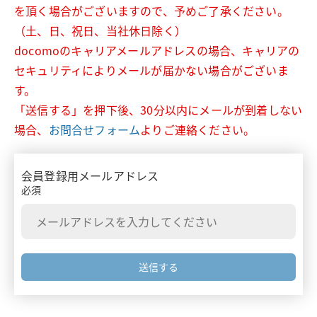
を頂く場合がございますので、予めご了承ください。
医療関係者と患者さんのコミュニケーション
安全性情報
患者さん向け資材
疼痛・がん疼痛
（土、日、祝日、当社休日除く）
胃癌HER2診断
お知らせ
疾患啓発サイト・患者さん向けサイト
docomoのキャリアメールアドレスの場合、キャリアの
がん
セキュリティによりメールが届かない場合がございま
診療報酬ニュース
がん骨転移・骨巨細胞腫
す。
主要製品一覧
「送信する」を押下後、30分以内にメールが到着しない
押さえておきたい医療安全のポイント
感染症
場合、
お問合せフォーム
よりご連絡ください。
リクシアナ
がん看護アドバンス講座
痙縮
エフィエント
会員登録用メールアドレス
情報誌BRIDGE
遺伝性疾患
必須
ミネブロ
わかる！医療制度
炎症性腸疾患
カナリア
スキルアップ講座
バイオシミラー
タリージェ
Pharmacist Forum
ワクチン
ビムパット