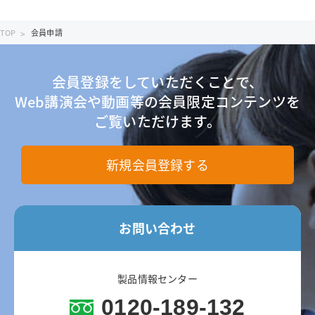
フォーミュラリー最前線
エムガルティ
TOP
会員申請
ガイドライン情報
レイボー
ターニングポイントで考える診療アプローチ
会員登録をしていただくことで、
ベルソムラ
Web講演会や動画等の会員限定コンテンツを
患者さんを多面的に診るためのMulti-Angle Approach
ご覧いただけます。
イナビル
患者さんとチームでつくるClinical Story
プラリア
新規会員登録する
ランマーク
お問い合わせ
ギャバロン
エンハーツ
製品情報センター
ダトロウェイ
0120-189-132